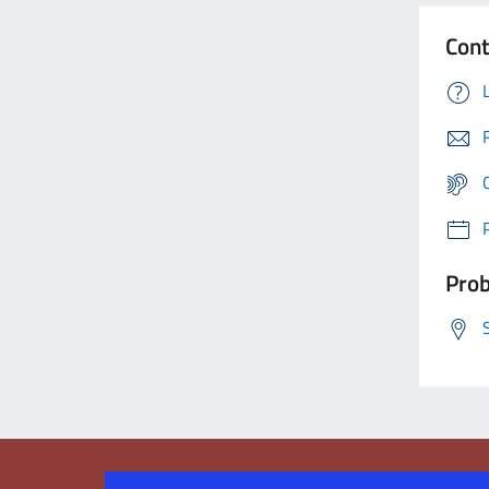
Cont
Prob