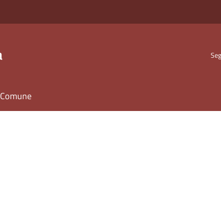
a
Seg
il Comune