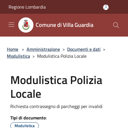
Salta al contenuto principale
Regione Lombardia
Comune di Villa Guardia
Home
>
Amministrazione
>
Documenti e dati
>
Modulistica
>
Modulistica Polizia Locale
Modulistica Polizia
Locale
Richiesta contrassegno di parcheggi per invalidi
Tipi di documento
:
Modulistica