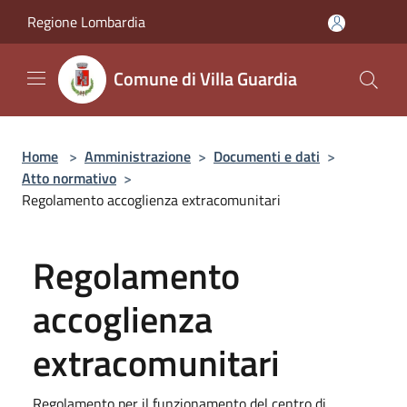
Salta al contenuto principale
Regione Lombardia
Comune di Villa Guardia
Home
>
Amministrazione
>
Documenti e dati
>
Atto normativo
>
Regolamento accoglienza extracomunitari
Regolamento
accoglienza
extracomunitari
Regolamento per il funzionamento del centro di