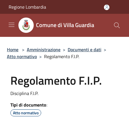
Salta al contenuto principale
Regione Lombardia
Comune di Villa Guardia
Home
>
Amministrazione
>
Documenti e dati
>
Atto normativo
>
Regolamento F.I.P.
Regolamento F.I.P.
Disciplina F.I.P.
Tipi di documento
:
Atto normativo