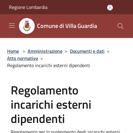
Salta al contenuto principale
Regione Lombardia
Comune di Villa Guardia
Home
>
Amministrazione
>
Documenti e dati
>
Atto normativo
>
Regolamento incarichi esterni dipendenti
Regolamento
incarichi esterni
dipendenti
Regolamento per lo svolgimento degli incarichi esterni