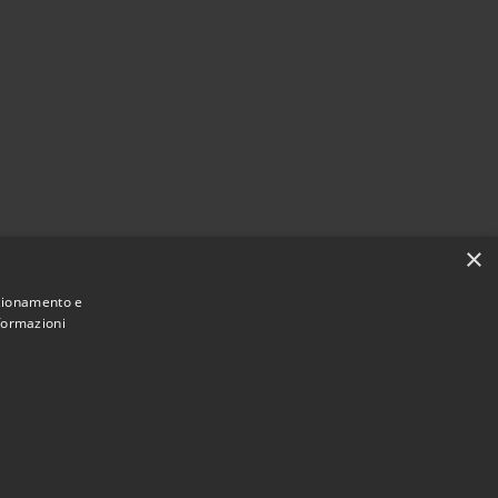
×
nzionamento e
nformazioni
Municipium
Accesso
mune di Villa Guardia • Powered by
•
redazione