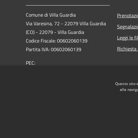
Comune di Villa Guardia
Prenotaz
Via Varesina, 72 - 22079 Villa Guardia
Segnalazi
(CO) - 22079 - Villa Guardia
Leggi le 
Codice Fiscale: 00602060139
Richiesta
Partita IVA: 00602060139
PEC:
comune.villaguardia@pec.provincia.como.it
Centralino Unico: 031485211
Questo sito 
alla navig
RSS
Accessibilità
Privacy
Cookie
Mappa de