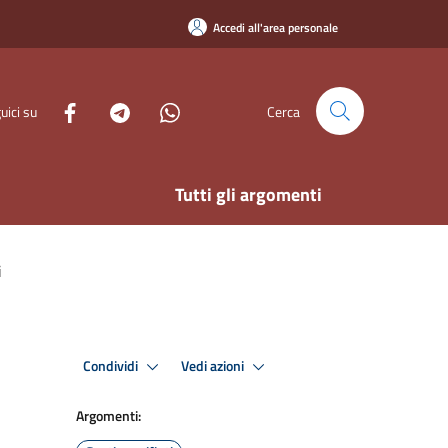
Accedi all'area personale
uici su
Cerca
Tutti gli argomenti
i
Condividi
Vedi azioni
Argomenti: