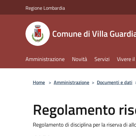
Salta al contenuto principale
Regione Lombardia
Comune di Villa Guardi
Amministrazione
Novità
Servizi
Vivere 
Home
>
Amministrazione
>
Documenti e dati
Regolamento rise
Regolamento di disciplina per la riserva di allo