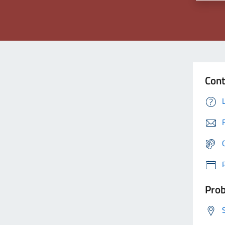
Cont
Prob