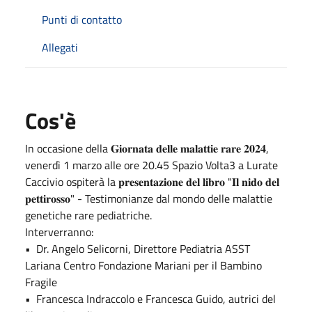
Punti di contatto
Allegati
Cos'è
In occasione della 𝐆𝐢𝐨𝐫𝐧𝐚𝐭𝐚 𝐝𝐞𝐥𝐥𝐞 𝐦𝐚𝐥𝐚𝐭𝐭𝐢𝐞 𝐫𝐚𝐫𝐞 𝟐𝟎𝟐𝟒,
venerdì 1 marzo alle ore 20.45 Spazio Volta3 a Lurate
Caccivio ospiterà la 𝐩𝐫𝐞𝐬𝐞𝐧𝐭𝐚𝐳𝐢𝐨𝐧𝐞 𝐝𝐞𝐥 𝐥𝐢𝐛𝐫𝐨 "𝐈𝐥 𝐧𝐢𝐝𝐨 𝐝𝐞𝐥
𝐩𝐞𝐭𝐭𝐢𝐫𝐨𝐬𝐬𝐨" - Testimonianze dal mondo delle malattie
genetiche rare pediatriche.
Interverranno:
•⁠ ⁠Dr. Angelo Selicorni, Direttore Pediatria ASST
Lariana Centro Fondazione Mariani per il Bambino
Fragile
•⁠ ⁠Francesca Indraccolo e Francesca Guido, autrici del