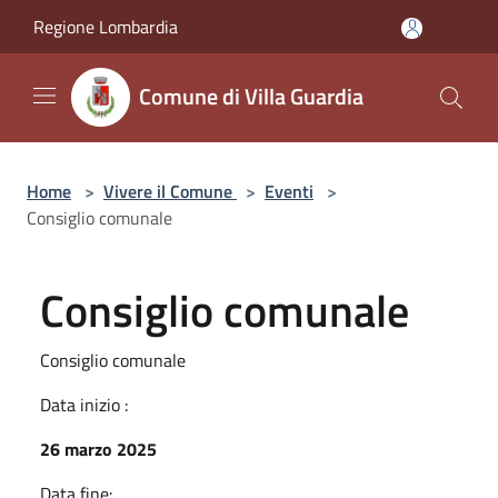
Salta al contenuto principale
Regione Lombardia
Comune di Villa Guardia
Home
>
Vivere il Comune
>
Eventi
>
Consiglio comunale
Consiglio comunale
Consiglio comunale
Data inizio :
26 marzo 2025
Data fine: