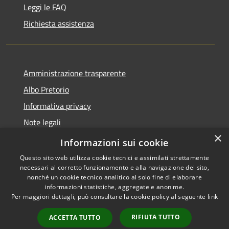
Leggi le FAQ
Richiesta assistenza
Amministrazione trasparente
Albo Pretorio
Informativa privacy
Note legali
×
Dichiarazione di accessibilità
Informazioni sui cookie
Questo sito web utilizza cookie tecnici e assimilati strettamente
necessari al corretto funzionamento e alla navigazione del sito,
nonché un cookie tecnico analitico al solo fine di elaborare
informazioni statistiche, aggregate e anonime.
RSS
Copyright © 2026 • Comune di
Per maggiori dettagli, può consultare la cookie policy al seguente
link
Accessibilità
Villa Guardia • Powered by
Privacy
Municipium
Accesso
•
RIFIUTA TUTTO
ACCETTA TUTTO
Cookie
redazione