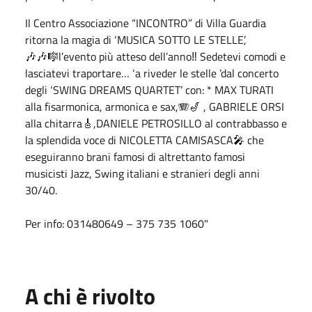
Il Centro Associazione “INCONTRO” di Villa Guardia
ritorna la magia di ‘MUSICA SOTTO LE STELLE’,
🎶🎶🎼l’evento più atteso dell’anno‼️ Sedetevi comodi e
lasciatevi traportare… ‘a riveder le stelle ’dal concerto
degli ‘SWING DREAMS QUARTET’ con: * MAX TURATI
alla fisarmonica, armonica e sax,🪗🎷 , GABRIELE ORSI
alla chitarra🎸,DANIELE PETROSILLO al contrabbasso e
la splendida voce di NICOLETTA CAMISASCA🎤 che
eseguiranno brani famosi di altrettanto famosi
musicisti Jazz, Swing italiani e stranieri degli anni
30/40.
Per info: 031480649 – 375 735 1060"
A chi è rivolto