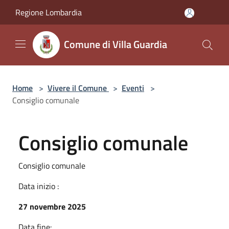
Salta al contenuto principale
Regione Lombardia
Comune di Villa Guardia
Home
>
Vivere il Comune
>
Eventi
>
Consiglio comunale
Consiglio comunale
Consiglio comunale
Data inizio :
27 novembre 2025
Data fine: