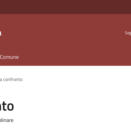
a
Seg
il Comune
 a confronto
nto
plinare