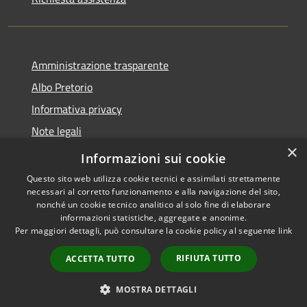
Amministrazione trasparente
Albo Pretorio
Informativa privacy
Note legali
×
Dichiarazione di accessibilità
Informazioni sui cookie
Questo sito web utilizza cookie tecnici e assimilati strettamente
necessari al corretto funzionamento e alla navigazione del sito,
nonché un cookie tecnico analitico al solo fine di elaborare
informazioni statistiche, aggregate e anonime.
RSS
Copyright © 2026 • Comune di
Per maggiori dettagli, può consultare la cookie policy al seguente
link
Accessibilità
Villa Guardia • Powered by
Privacy
Municipium
Accesso
•
RIFIUTA TUTTO
ACCETTA TUTTO
Cookie
redazione
Mappa del sito
MOSTRA DETTAGLI