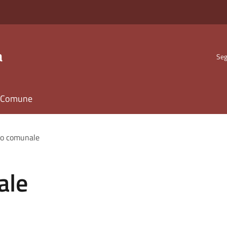
a
Seg
il Comune
io comunale
ale