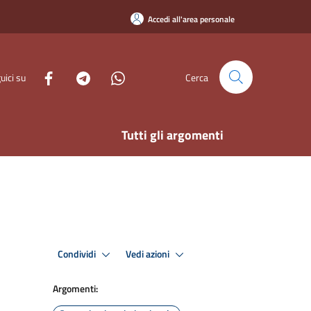
Accedi all'area personale
uici su
Cerca
Tutti gli argomenti
Condividi
Vedi azioni
Argomenti: