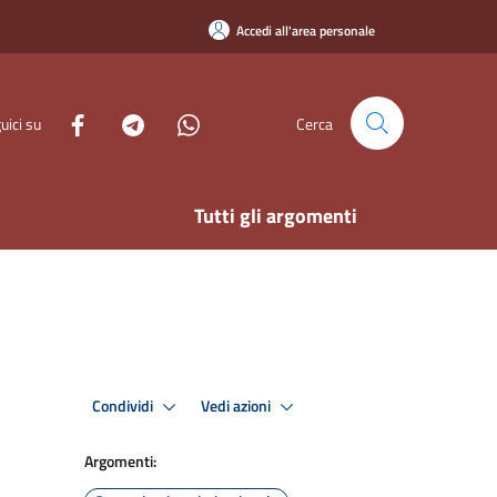
Accedi all'area personale
uici su
Cerca
Tutti gli argomenti
Condividi
Vedi azioni
Argomenti: