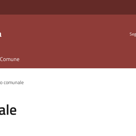
a
Seg
il Comune
io comunale
ale