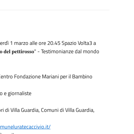
𝟐𝟎𝟐𝟒, venerdì 1 marzo alle ore 20.45 Spazio Volta3 a
𝐧𝐢𝐝𝐨 𝐝𝐞𝐥 𝐩𝐞𝐭𝐭𝐢𝐫𝐨𝐬𝐬𝐨" - Testimonianze dal mondo
a Centro Fondazione Mariani per il Bambino
o e giornaliste
 di Villa Guardia, Comuni di Villa Guardia,
comuneluratecaccivio.it/