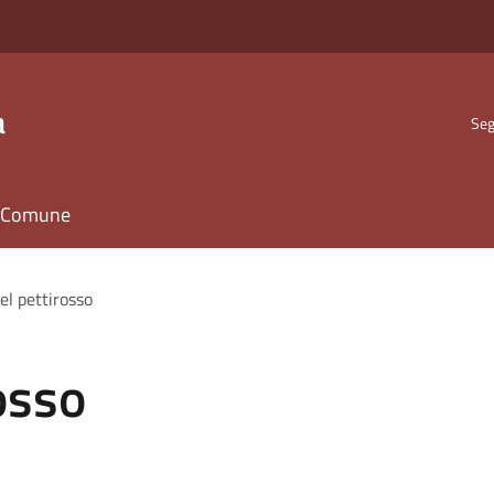
a
Seg
il Comune
del pettirosso
rosso