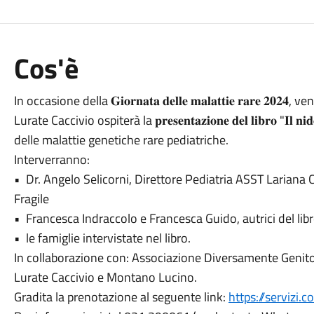
Cos'è
In occasione della 𝐆𝐢𝐨𝐫𝐧𝐚𝐭𝐚 𝐝𝐞𝐥𝐥𝐞 𝐦𝐚𝐥𝐚𝐭𝐭𝐢𝐞 𝐫𝐚𝐫𝐞 
Lurate Caccivio ospiterà la 𝐩𝐫𝐞𝐬𝐞𝐧𝐭𝐚𝐳𝐢𝐨𝐧𝐞 𝐝𝐞𝐥 𝐥𝐢𝐛𝐫𝐨 "𝐈𝐥 
delle malattie genetiche rare pediatriche.
Interverranno:
•⁠ ⁠Dr. Angelo Selicorni, Direttore Pediatria ASST Larian
Fragile
•⁠ ⁠Francesca Indraccolo e Francesca Guido, autrici del libr
•⁠ ⁠le famiglie intervistate nel libro.
In collaborazione con: Associazione Diversamente Genitori
Lurate Caccivio e Montano Lucino.
Gradita la prenotazione al seguente link:
https://servizi.