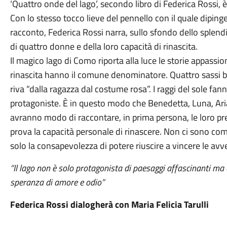
‘Quattro onde del lago’, secondo libro di Federica Rossi, è
Con lo stesso tocco lieve del pennello con il quale dipin
racconto, Federica Rossi narra, sullo sfondo dello splendi
di quattro donne e della loro capacità di rinascita.
Il magico lago di Como riporta alla luce le storie appassi
rinascita hanno il comune denominatore. Quattro sassi bi
riva “dalla ragazza dal costume rosa”. I raggi del sole fa
protagoniste. È in questo modo che Benedetta, Luna, Ari
avranno modo di raccontare, in prima persona, le loro pr
prova la capacità personale di rinascere. Non ci sono c
solo la consapevolezza di potere riuscire a vincere le avve
“Il lago non è solo protagonista di paesaggi affascinanti ma è
speranza di amore e odio”
Federica Rossi dialogherà con Maria Felicia Tarulli