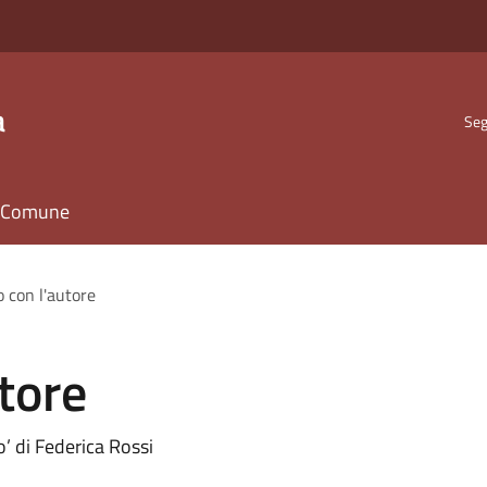
a
Seg
il Comune
o con l'autore
tore
o’ di Federica Rossi