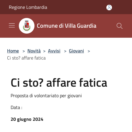
Salta al contenuto principale
Regione Lombardia
Comune di Villa Guardia
Home
>
Novità
>
Avvisi
>
Giovani
>
Ci sto? affare fatica
Ci sto? affare fatica
Proposta di volontariato per giovani
Data :
20 giugno 2024