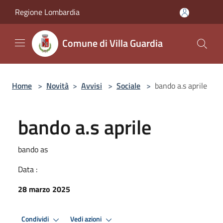
Salta al contenuto principale
Regione Lombardia
Comune di Villa Guardia
Home
>
Novità
>
Avvisi
>
Sociale
>
bando a.s aprile
bando a.s aprile
bando as
Data :
28 marzo 2025
Condividi
Vedi azioni