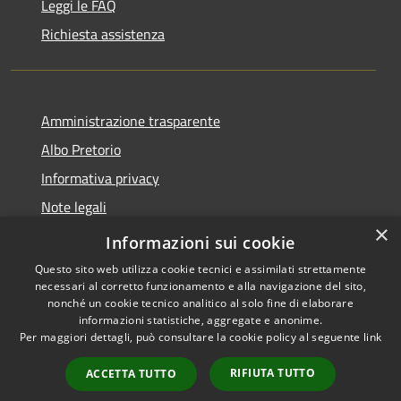
Leggi le FAQ
Richiesta assistenza
Amministrazione trasparente
Albo Pretorio
Informativa privacy
Note legali
×
Dichiarazione di accessibilità
Informazioni sui cookie
Questo sito web utilizza cookie tecnici e assimilati strettamente
necessari al corretto funzionamento e alla navigazione del sito,
nonché un cookie tecnico analitico al solo fine di elaborare
informazioni statistiche, aggregate e anonime.
RSS
Copyright © 2026 • Comune di
Per maggiori dettagli, può consultare la cookie policy al seguente
link
Accessibilità
Villa Guardia • Powered by
Privacy
Municipium
Accesso
•
RIFIUTA TUTTO
ACCETTA TUTTO
Cookie
redazione