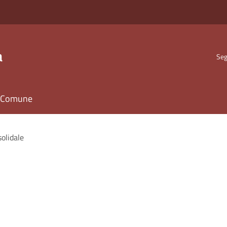
a
Seg
il Comune
solidale