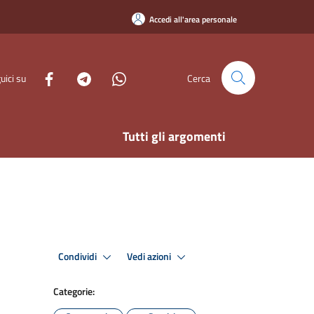
Accedi all'area personale
uici su
Cerca
Tutti gli argomenti
Condividi
Vedi azioni
Categorie: