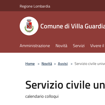
Salta al contenuto principale
Regione Lombardia
Comune di Villa Guardi
Amministrazione
Novità
Servizi
Vivere 
Home
>
Novità
>
Avvisi
>
Servizio civile uni
Servizio civile u
calendario colloqui