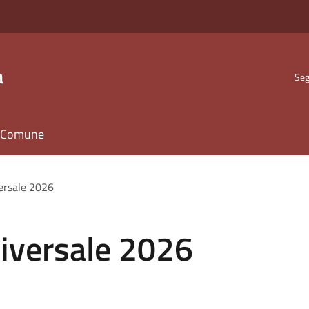
a
Seg
il Comune
versale 2026
niversale 2026