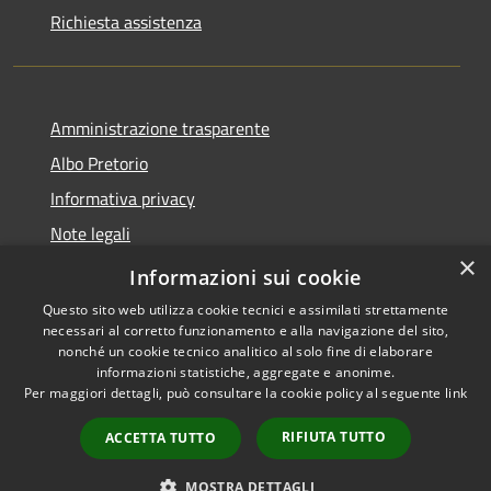
Richiesta assistenza
Amministrazione trasparente
Albo Pretorio
Informativa privacy
Note legali
×
Dichiarazione di accessibilità
Informazioni sui cookie
Questo sito web utilizza cookie tecnici e assimilati strettamente
necessari al corretto funzionamento e alla navigazione del sito,
nonché un cookie tecnico analitico al solo fine di elaborare
informazioni statistiche, aggregate e anonime.
RSS
Copyright © 2026 • Comune di
Per maggiori dettagli, può consultare la cookie policy al seguente
link
Accessibilità
Villa Guardia • Powered by
Privacy
Municipium
Accesso
•
RIFIUTA TUTTO
ACCETTA TUTTO
Cookie
redazione
Mappa del sito
MOSTRA DETTAGLI