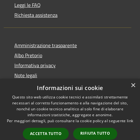
Leggi le FAQ
Richiesta assistenza
Amministrazione trasparente
Albo Pretorio
Informativa privacy
Note legali
×
Dichiarazione di accessibilità
Informazioni sui cookie
Questo sito web utilizza cookie tecnici e assimilati strettamente
necessari al corretto funzionamento e alla navigazione del sito,
nonché un cookie tecnico analitico al solo fine di elaborare
informazioni statistiche, aggregate e anonime.
RSS
Copyright © 2026 • Comune di
Per maggiori dettagli, può consultare la cookie policy al seguente
link
Accessibilità
Villa Guardia • Powered by
Privacy
Municipium
Accesso
•
RIFIUTA TUTTO
ACCETTA TUTTO
Cookie
redazione