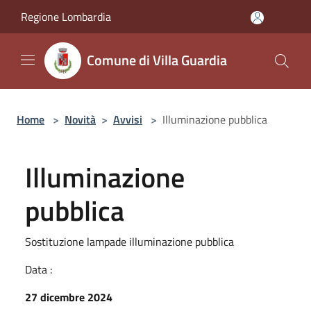
Salta al contenuto principale
Regione Lombardia
Comune di Villa Guardia
Home
>
Novità
>
Avvisi
>
Illuminazione pubblica
Illuminazione
pubblica
Sostituzione lampade illuminazione pubblica
Data :
27 dicembre 2024