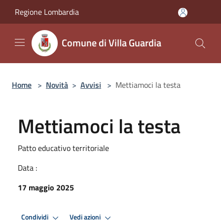
Salta al contenuto principale
Regione Lombardia
Comune di Villa Guardia
Home
>
Novità
>
Avvisi
>
Mettiamoci la testa
Mettiamoci la testa
Patto educativo territoriale
Data :
17 maggio 2025
Condividi
Vedi azioni