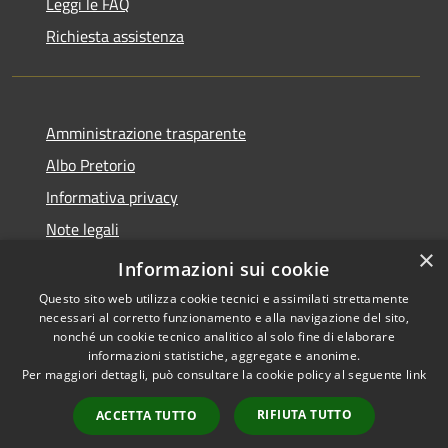
Leggi le FAQ
Richiesta assistenza
Amministrazione trasparente
Albo Pretorio
Informativa privacy
Note legali
×
Dichiarazione di accessibilità
Informazioni sui cookie
Questo sito web utilizza cookie tecnici e assimilati strettamente
necessari al corretto funzionamento e alla navigazione del sito,
nonché un cookie tecnico analitico al solo fine di elaborare
informazioni statistiche, aggregate e anonime.
RSS
Copyright © 2026 • Comune di
Per maggiori dettagli, può consultare la cookie policy al seguente
link
Accessibilità
Villa Guardia • Powered by
Privacy
Municipium
Accesso
•
RIFIUTA TUTTO
ACCETTA TUTTO
Cookie
redazione