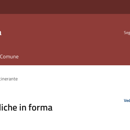
a
Seg
il Comune
tinerante
Ved
iche in forma