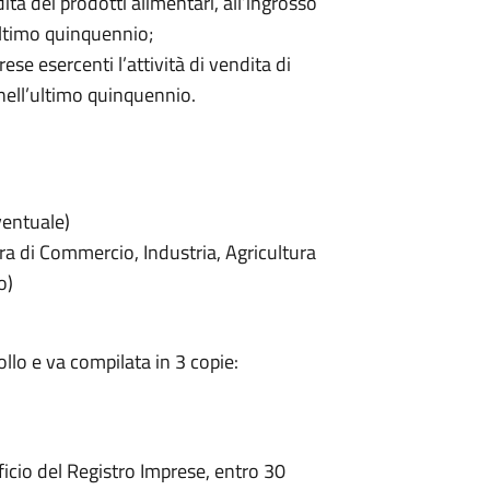
dita dei prodotti alimentari, all’ingrosso
ultimo quinquennio;
ese esercenti l’attività di vendita di
nell’ultimo quinquennio.
ventuale)
 di Commercio, Industria, Agricultura
o)
lo e va compilata in 3 copie:
ficio del Registro Imprese, entro 30