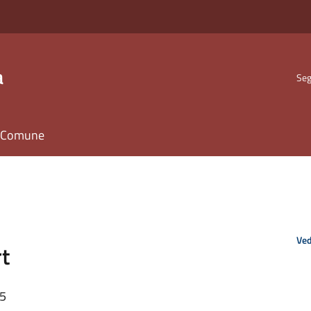
a
Seg
il Comune
Ved
rt
55