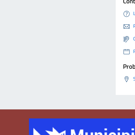
Cont
Prob