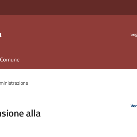
a
Seg
il Comune
mministrazione
Ved
nsione alla