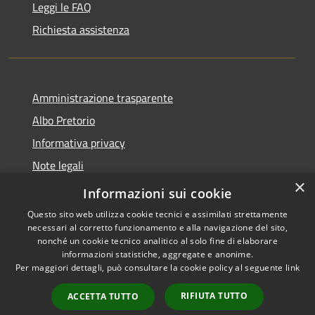
Leggi le FAQ
Richiesta assistenza
Amministrazione trasparente
Albo Pretorio
Informativa privacy
Note legali
×
Dichiarazione di accessibilità
Informazioni sui cookie
Questo sito web utilizza cookie tecnici e assimilati strettamente
necessari al corretto funzionamento e alla navigazione del sito,
nonché un cookie tecnico analitico al solo fine di elaborare
informazioni statistiche, aggregate e anonime.
RSS
Copyright © 2026 • Comune di
Per maggiori dettagli, può consultare la cookie policy al seguente
link
Accessibilità
Villa Guardia • Powered by
Privacy
Municipium
Accesso
•
RIFIUTA TUTTO
ACCETTA TUTTO
Cookie
redazione