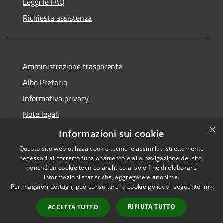
Leggi le FAQ
Richiesta assistenza
Amministrazione trasparente
Albo Pretorio
Informativa privacy
Note legali
×
Dichiarazione di accessibilità
Informazioni sui cookie
Questo sito web utilizza cookie tecnici e assimilati strettamente
necessari al corretto funzionamento e alla navigazione del sito,
nonché un cookie tecnico analitico al solo fine di elaborare
informazioni statistiche, aggregate e anonime.
RSS
Copyright © 2026 • Comune di
Per maggiori dettagli, può consultare la cookie policy al seguente
link
Accessibilità
Villa Guardia • Powered by
Privacy
Municipium
Accesso
•
RIFIUTA TUTTO
ACCETTA TUTTO
Cookie
redazione