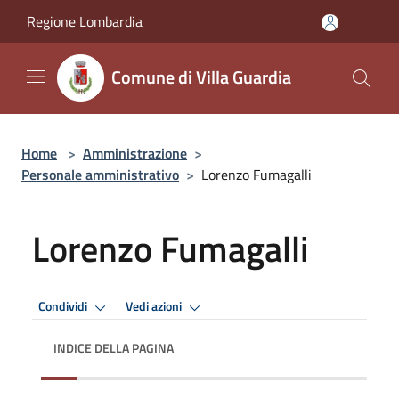
Salta al contenuto principale
Regione Lombardia
Comune di Villa Guardia
Home
>
Amministrazione
>
Personale amministrativo
>
Lorenzo Fumagalli
Lorenzo Fumagalli
Condividi
Vedi azioni
INDICE DELLA PAGINA