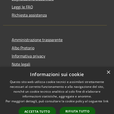
Leggi le FAQ
Richiesta assistenza
Amministrazione trasparente
Albo Pretorio
Informativa privacy
Note legali
×
Dichiarazione di accessibilità
Informazioni sui cookie
Questo sito web utilizza cookie tecnici e assimilati strettamente
necessari al corretto funzionamento e alla navigazione del sito,
nonché un cookie tecnico analitico al solo fine di elaborare
informazioni statistiche, aggregate e anonime.
RSS
Copyright © 2026 • Comune di
Per maggiori dettagli, può consultare la cookie policy al seguente
link
Accessibilità
Villa Guardia • Powered by
Privacy
Municipium
Accesso
•
RIFIUTA TUTTO
ACCETTA TUTTO