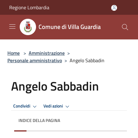
Salta al contenuto principale
Regione Lombardia
Comune di Villa Guardia
Home
>
Amministrazione
>
Personale amministrativo
>
Angelo Sabbadin
Angelo Sabbadin
Condividi
Vedi azioni
INDICE DELLA PAGINA