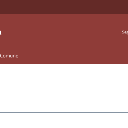
a
Seg
il Comune