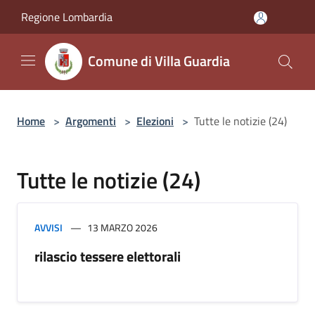
Salta al contenuto principale
Regione Lombardia
Comune di Villa Guardia
Home
>
Argomenti
>
Elezioni
>
Tutte le notizie (24)
Tutte le notizie (24)
AVVISI
13 MARZO 2026
rilascio tessere elettorali