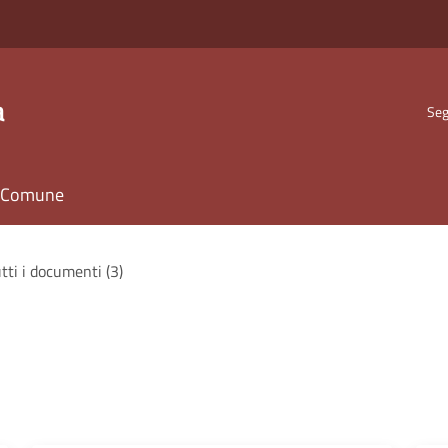
a
Seg
il Comune
tti i documenti (3)