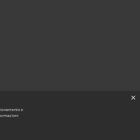
×
nzionamento e
nformazioni