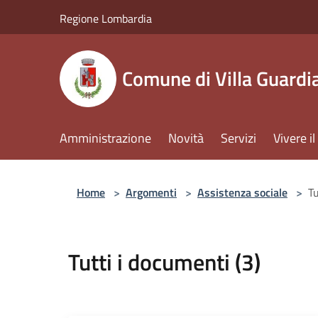
Salta al contenuto principale
Regione Lombardia
Comune di Villa Guardi
Amministrazione
Novità
Servizi
Vivere 
Home
>
Argomenti
>
Assistenza sociale
>
Tu
Tutti i documenti (3)