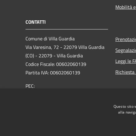
Mobilità e
CONTATTI
Comune di Villa Guardia
Prenotaz
Via Varesina, 72 - 22079 Villa Guardia
Segnalazi
(CO) - 22079 - Villa Guardia
Leggi le 
Codice Fiscale: 00602060139
Richiesta
Partita IVA: 00602060139
PEC:
comune.villaguardia@pec.provincia.como.it
Centralino Unico: 031485211
Questo sito 
alla navig