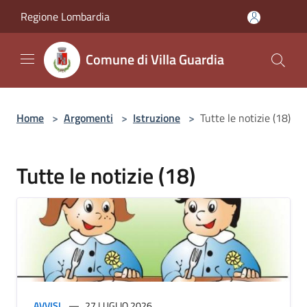
Salta al contenuto principale
Regione Lombardia
Comune di Villa Guardia
Home
>
Argomenti
>
Istruzione
>
Tutte le notizie (18)
Tutte le notizie (18)
AVVISI
27 LUGLIO 2026