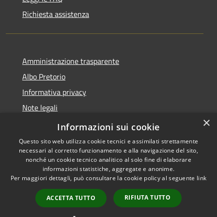
Richiesta assistenza
Amministrazione trasparente
Albo Pretorio
Informativa privacy
Note legali
×
Dichiarazione di accessibilità
Informazioni sui cookie
Questo sito web utilizza cookie tecnici e assimilati strettamente
necessari al corretto funzionamento e alla navigazione del sito,
nonché un cookie tecnico analitico al solo fine di elaborare
informazioni statistiche, aggregate e anonime.
RSS
Copyright © 2026 • Comune di
Per maggiori dettagli, può consultare la cookie policy al seguente
link
Accessibilità
Villa Guardia • Powered by
Privacy
Municipium
Accesso
•
RIFIUTA TUTTO
ACCETTA TUTTO
Cookie
redazione