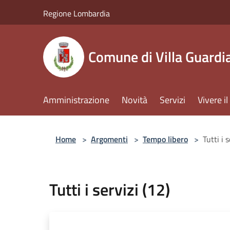
Salta al contenuto principale
Regione Lombardia
Comune di Villa Guardi
Amministrazione
Novità
Servizi
Vivere 
Home
>
Argomenti
>
Tempo libero
>
Tutti i 
Tutti i servizi (12)