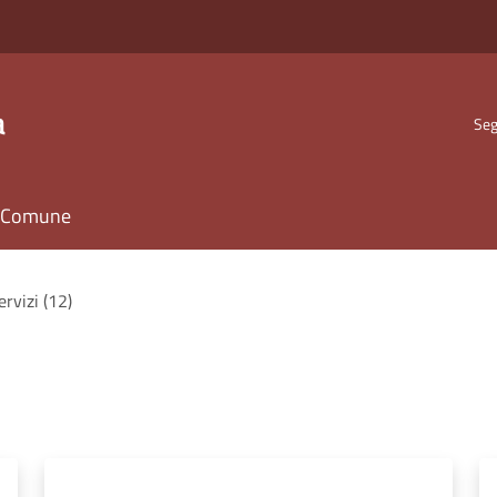
a
Seg
il Comune
servizi (12)