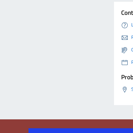
Cont
Prob