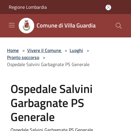
Salta al contenuto principale
Regione Lombardia
Comune di Villa Guardia
Home
>
Vivere il Comune
>
Luoghi
>
Pronto soccorso
>
Ospedale Salvini Garbagnate PS Generale
Ospedale Salvini
Garbagnate PS
Generale
Ospedale Salvini Garbagnate PS Generale