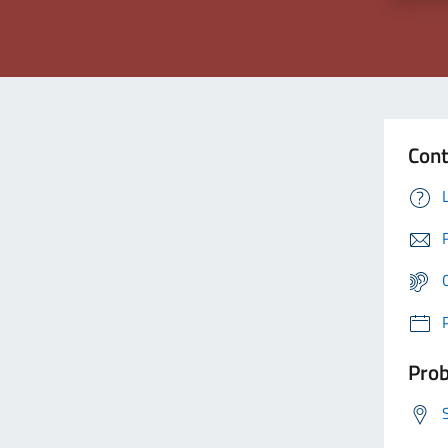
Cont
Prob