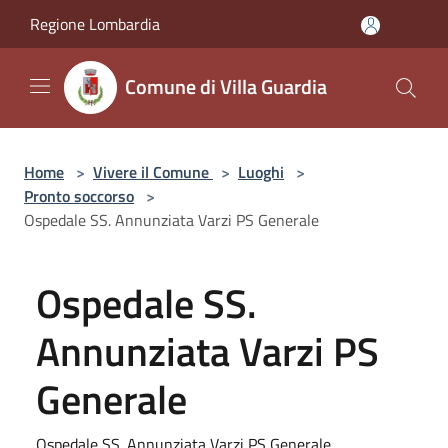
Salta al contenuto principale
Regione Lombardia
Comune di Villa Guardia
Home
>
Vivere il Comune
>
Luoghi
>
Pronto soccorso
>
Ospedale SS. Annunziata Varzi PS Generale
Ospedale SS.
Annunziata Varzi PS
Generale
Ospedale SS. Annunziata Varzi PS Generale