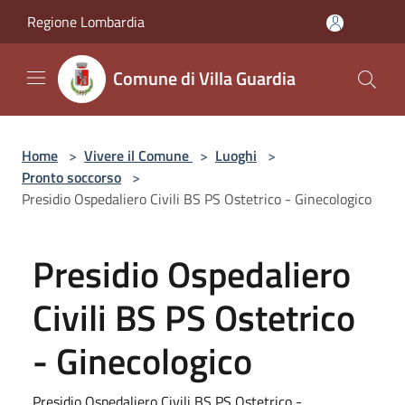
Salta al contenuto principale
Regione Lombardia
Comune di Villa Guardia
Home
>
Vivere il Comune
>
Luoghi
>
Pronto soccorso
>
Presidio Ospedaliero Civili BS PS Ostetrico - Ginecologico
Presidio Ospedaliero
Civili BS PS Ostetrico
- Ginecologico
Presidio Ospedaliero Civili BS PS Ostetrico -