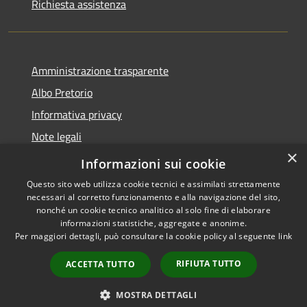
Richiesta assistenza
Amministrazione trasparente
Albo Pretorio
Informativa privacy
Note legali
×
Dichiarazione di accessibilità
Informazioni sui cookie
Questo sito web utilizza cookie tecnici e assimilati strettamente
necessari al corretto funzionamento e alla navigazione del sito,
nonché un cookie tecnico analitico al solo fine di elaborare
informazioni statistiche, aggregate e anonime.
RSS
Copyright © 2026 • Comune di
Per maggiori dettagli, può consultare la cookie policy al seguente
link
Accessibilità
Villa Guardia • Powered by
Privacy
Municipium
Accesso
•
RIFIUTA TUTTO
ACCETTA TUTTO
Cookie
redazione
Mappa del sito
MOSTRA DETTAGLI