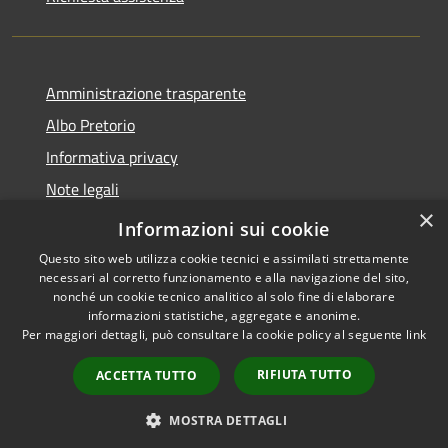
Amministrazione trasparente
Albo Pretorio
Informativa privacy
Note legali
×
Dichiarazione di accessibilità
Informazioni sui cookie
Questo sito web utilizza cookie tecnici e assimilati strettamente
necessari al corretto funzionamento e alla navigazione del sito,
nonché un cookie tecnico analitico al solo fine di elaborare
informazioni statistiche, aggregate e anonime.
RSS
Copyright © 2026 • Comune di
Per maggiori dettagli, può consultare la cookie policy al seguente
link
Accessibilità
Villa Guardia • Powered by
Privacy
Municipium
Accesso
•
RIFIUTA TUTTO
ACCETTA TUTTO
Cookie
redazione
Mappa del sito
MOSTRA DETTAGLI