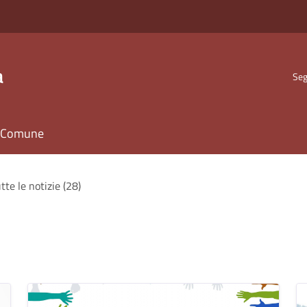
a
Seg
il Comune
tte le notizie (28)