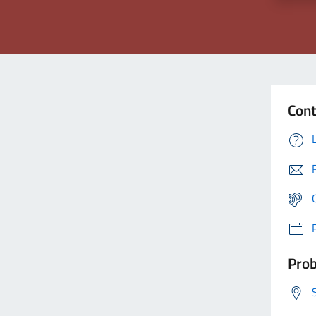
Cont
Prob