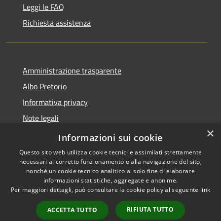
Leggi le FAQ
Richiesta assistenza
Amministrazione trasparente
Albo Pretorio
Informativa privacy
Note legali
×
Dichiarazione di accessibilità
Informazioni sui cookie
Questo sito web utilizza cookie tecnici e assimilati strettamente
necessari al corretto funzionamento e alla navigazione del sito,
nonché un cookie tecnico analitico al solo fine di elaborare
informazioni statistiche, aggregate e anonime.
RSS
Copyright © 2026 • Comune di
Per maggiori dettagli, può consultare la cookie policy al seguente
link
Accessibilità
Villa Guardia • Powered by
Privacy
Municipium
Accesso
•
RIFIUTA TUTTO
ACCETTA TUTTO
Cookie
redazione