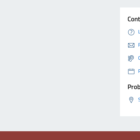
Cont
Prob