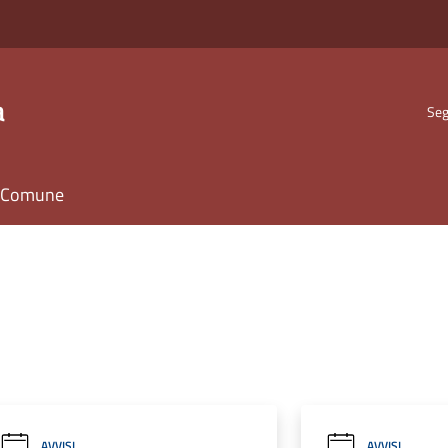
a
Seg
il Comune
AVVISI
AVVISI