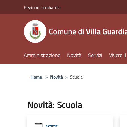
Salta al contenuto principale
Regione Lombardia
Comune di Villa Guardi
Amministrazione
Novità
Servizi
Vivere 
Home
>
Novità
>
Scuola
Novità: Scuola
NOTIZIE