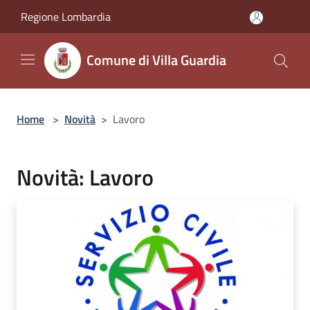
Salta al contenuto principale
Regione Lombardia
Comune di Villa Guardia
Home
>
Novità
>
Lavoro
Novità: Lavoro